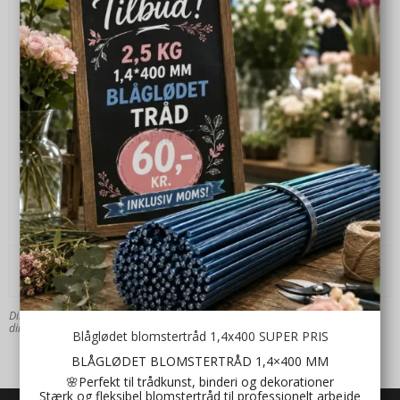
Blomsterideen.dk
Vejrupsøvej 9
6893 Hemmet
Danmark
Telefonnr.:
23456137
E-mail:
info@blomsterideen.dk
CVR-nummer: 35095276
Web:
https://blomsterideen.dk
Send
Dine personlige data vil hjælpe os når vi skal kontakte dig. Vi lover at passe på
dine data og holde dem sikret.
Blåglødet blomstertråd 1,4x400 SUPER PRIS
BLÅGLØDET BLOMSTERTRÅD 1,4×400 MM
🌸Perfekt til trådkunst, binderi og dekorationer
Stærk og fleksibel blomstertråd til professionelt arbejde