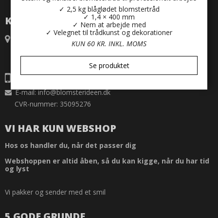
✓ 2,5 kg blåglødet blomstertråd
✓ 1,4 × 400 mm
KONTAKT
✓ Nem at arbejde med
✓ Velegnet til trådkunst og dekorationer
Blomsterideen.dk
KUN 60 KR. INKL. MOMS
Vejrupsøvej 9
6893 Hemmet
Danmark
Se produktet
Telefonnr.: 23456137
E-mail
:
info@blomsterideen.dk
CVR-nummer: 35095276
VI HAR KUN WEBSHOP
Hos os handler du, når det passer dig
Webshoppen er altid åben, så du kan kigge, når du har tid
og lyst
Vi pakker og sender med et smil
5 GODE GRUNDE