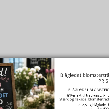
Vandperler 40-50 mm
Blåglødet blomstertr
Ge10325CL
PRIS
BLÅGLØDET BLOMSTERT
🌸Perfekt til trådkunst, bi
Stærk og fleksibel blomstertråd 
✓ 2,5 kg blåglødet 
✓ 1,4 × 40