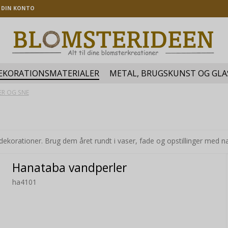
DIN KONTO
EKORATIONSMATERIALER
METAL, BRUGSKUNST OG GLA
ER OG SNE
e dekorationer. Brug dem året rundt i vaser, fade og opstillinger med n
Hanataba vandperler
ha4101