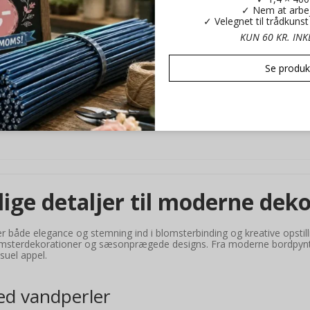
✓ Nem at arbe
✓ Velegnet til trådkuns
KUN 60 KR. IN
Se produk
lige detaljer til moderne dek
ger både elegance og stemning ind i blomsterbinding og kreative opsti
 blomsterdekorationer og sæsonprægede designs. Fra moderne bordpynt 
suel appel.
ed vandperler