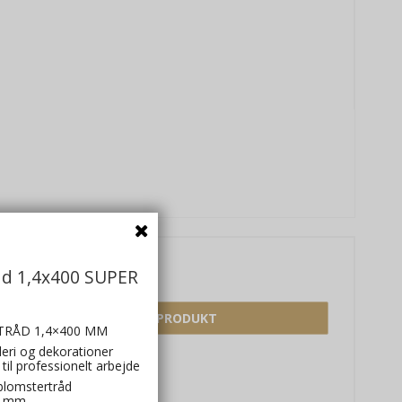
åd 1,4x400 SUPER
35,00 DKK
VIS PRODUKT
RÅD 1,4×400 MM
nderi og dekorationer
til professionelt arbejde
blomstertråd
0 mm