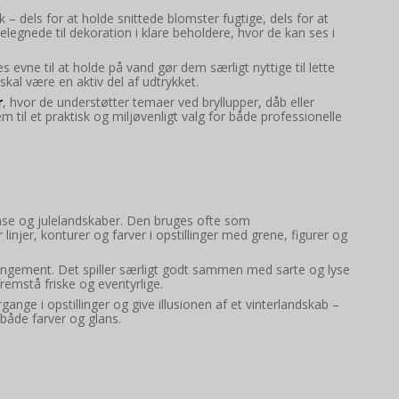
 – dels for at holde snittede blomster fugtige, dels for at
legnede til dekoration i klare beholdere, hvor de kan ses i
s evne til at holde på vand gør dem særligt nyttige til lette
kal være en aktiv del af udtrykket.
r
, hvor de understøtter temaer ved bryllupper, dåb eller
il et praktisk og miljøvenligt valg for både professionelle
ranse og julelandskaber. Den bruges ofte som
njer, konturer og farver i opstillinger med grene, figurer og
rangement. Det spiller særligt godt sammen med sarte og lyse
fremstå friske og eventyrlige.
ange i opstillinger og give illusionen af et vinterlandskab –
både farver og glans.