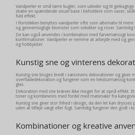
Vandperler er små tørre kugler, som udvider sig til geléagtige
skabe en spændende visuel base i beholdere som vaser, skåle e
fuld effekt.
I floristikken benyttes vandperler ofte som alternativ til mere
og gennemsigtige blomster som orkidéer og roser. Samtidig til
De kan også anvendes i kombination med farvemæssigt koor
konfirmationer. Vandperler er nemme at arbejde med og genanv
og hobbyister.
Kunstig sne og vinterens dekora
Kunstig sne bruges bredt i sæsonens dekorationer og giver mul
overfladedekoration og fungerer som en teksturmæssig kontras
glas.
Dekoration med sne kræver ikke meget for at opnå effekt. Et
toner og kombineres med fordel med materialer fra kategor
Kunstig sne giver stor frihed i design, da den let kan drysses 
uden at tilføje vægt eller fugt. Samtidig fungerer den godt i
Kombinationer og kreative anven