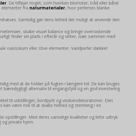
ler
. De tilføjer noget, som hverken blomster, tråd eller bånd
d elementer fra
naturmaterialer
, hvor perlernes blanke
remhæves. Samtidig gør dens lethed det muligt at anvende den
farvetemaer, skabe visuel balance og bringe overraskende
turligt finder sin plads i efterår og vinter, især sammen med
jule oasisskum eller stive elementer. Vandperler dækker
mtidig med at de holder på fugten i længere tid. De kan bruges
et bæredygtigt alternativ til engangsfyld og en god investering
deel til udstillinger, bordpynt og vinduesdekorationer. Den
s kan være nok til at skabe helhed og stemning i en
le opstillinger. Med deres sanselige kvaliteter og lette udtryk
g og private hjem.