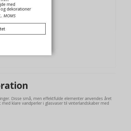
jde med
t og dekorationer
KL. MOMS
tet
oration
llinger. Disse små, men effektfulde elementer anvendes året
med klare vandperler i glasvaser til vinterlandskaber med