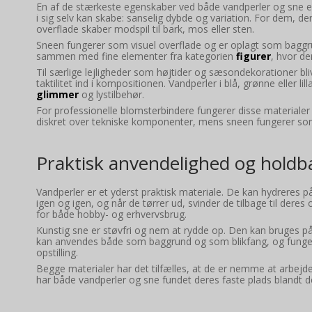
En af de stærkeste egenskaber ved både vandperler og sne 
i sig selv kan skabe: sanselig dybde og variation. For dem, 
overflade skaber modspil til bark, mos eller sten.
Sneen fungerer som visuel overflade og er oplagt som baggru
sammen med fine elementer fra kategorien
figurer
, hvor de
Til særlige lejligheder som højtider og sæsondekorationer b
taktilitet ind i kompositionen. Vandperler i blå, grønne eller 
glimmer
og lystilbehør.
For professionelle blomsterbindere fungerer disse materialer
diskret over tekniske komponenter, mens sneen fungerer som sid
Praktisk anvendelighed og hold
Vandperler er et yderst praktisk materiale. De kan hydreres p
igen og igen, og når de tørrer ud, svinder de tilbage til dere
for både hobby- og erhvervsbrug.
Kunstig sne er støvfri og nem at rydde op. Den kan bruges på 
kan anvendes både som baggrund og som blikfang, og fungerer 
opstilling.
Begge materialer har det tilfælles, at de er nemme at arbejde me
har både vandperler og sne fundet deres faste plads blandt de