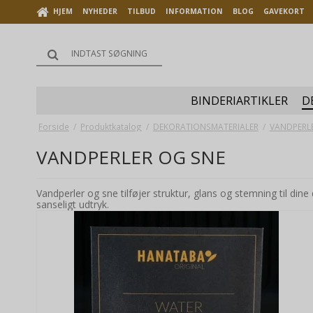
HJEM
NYHEDER
TILBUD
INFORMATION
BLOG
GAVEKORT
BINDERIARTIKLER
D
Forside
/
Produktkatalog
/
DEKORATIONSMATERIALER
/
VANDPERL
VANDPERLER OG SNE
Vandperler og sne tilføjer struktur, glans og stemning til din
sanseligt udtryk.