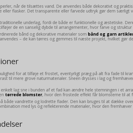
 perler, når de tilsættes vand. De anvendes både dekorativt og praktisk
ller flasker. Det transparente eller farvede udtryk gør dem særligt ve
 traditionelle underlag, fordi de både er funktionelle og æstetiske. Dere
føjer de en sanselig dybde til arrangementer, hvor farve og struktur s
dinerede bånd og dekorative materialer som
bånd og garn artikle
endes – de kan tørres og gemmes til næste projekt, hvilket gør dem t
tioner
ighed for at tilføje et frostet, eventyrligt præg på alt fra fade til k
t til mere grove naturmaterialer. Sneen drysses i lag og fremhæver li
 enkelt lag sne i bunden af et fad kan ændre hele stemningen i et ar
ien
tørrede blomster
, hvor den frostede effekt får blomsterne til at 
på både vandrette og lodrette flader. Den kan bruges til at dække overg
 kombination med lys og reflekterende materialer, hvor den fremhæver 
delser