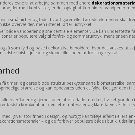
er deres evne til at arbejde sammen med andre
dekorationsmateria
der arbejder med kontraster, er det oplagt at kombinere vandperler me
nd i små nicher og fade, hvor figurer eller tørrede elementer skal f
n ikke overvælder, men i stedet løfter udtrykket.
liver både vandperler og sne centrale elementer. De kan understøtte 
lilla toner er populære valg til forårs- og sommerudtryk, mens sneen na
 også som fyld og base i dekorative beholdere, hvor det ønskes at sk
ste finish i juletid og skaber illusionen af frost og krystal.
barhed
å få timer, og deres bløde struktur beskytter sarte blomsterstilke, sa
s oprindelige størrelse og kan opbevares uden at fylde. Det gør dem til 
alle overflader og fjernes uden at efterlade mærker, hvilket gør den i
bedst i kombination med lette materialer og klare farver. Et let dry
d, giver stor frihed i design, og hurtigt kan tilføje effekt i ellers enk
korationsmaterialer – og de forbliver populære både i butik, udstillin