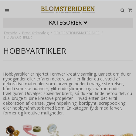
KATEGORIER
Forside
/
Produktkatalog
/
DEKORATIONSMATERIALER
/
HOBBYARTIKLER
HOBBYARTIKLER
Hobbyartikler er hjertet i enhver kreativ samling, uanset om du er
nybegynder eller erfaren dekoratør. Her finder du et væld af
dekorative materialer som farverige perler i mange størrelser,
bånd i smukke nuancer, glitrende glimmer og charmerende
træfigurer. Udvalget spænder bredt, så du kan finde netop det, du
skal bruge til dine kreative projekter – hvad enten det er til
dekoration af kranse, gaveindpakning, bordpynt, scrapbooking
eller hobbyhåndværk med børn. En kategori fyldt med farver,
former og kreative muligheder.