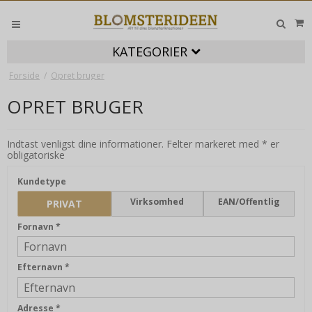
KATEGORIER
Forside
/
Opret bruger
OPRET BRUGER
Indtast venligst dine informationer. Felter markeret med * er
obligatoriske
Kundetype
Virksomhed
EAN/Offentlig
PRIVAT
Fornavn
*
Efternavn
*
Adresse
*