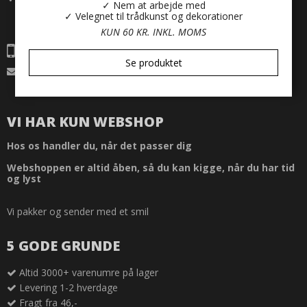
✓ Nem at arbejde med
Vejrupsøvej 9
✓ Velegnet til trådkunst og dekorationer
6893 Hemmet
Danmark
KUN 60 KR. INKL. MOMS
Telefonnr.: 23456137
Se produktet
E-mail
:
info@blomsterideen.dk
CVR-nummer: 35095276
VI HAR KUN WEBSHOP
Hos os handler du, når det passer dig
Webshoppen er altid åben, så du kan kigge, når du har tid
og lyst
Vi pakker og sender med et smil
5 GODE GRUNDE
Altid 3000+ varenumre på lager
Levering 1-2 hverdage
Fragt fra 46,-