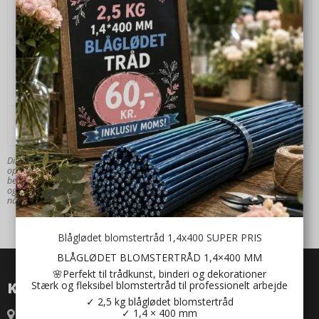
Tilmeld dig vores nyhedsbrev
Bliv opdateret med specielle tilbud og nye produkter. Du kan
afmelde dig når du ønsker det.
Jeg vil gerne tilmeldes nyhedsbrevet
Godkend
Dine personlige data vil hjælpe os med at oprette en konto og give dig en god
oplevelse på vores website. Ved at have en konto hos os, kan du hurtigere
bestille varer og du kan se dine tidligere ordrer. Vi lover at passe på dine data
og holde dem sikret. Hvis du ønsker at slette din konto, kan dette nemt gøres
når du er logget ind.
Blåglødet blomstertråd 1,4x400 SUPER PRIS
BLÅGLØDET BLOMSTERTRÅD 1,4×400 MM
🌸Perfekt til trådkunst, binderi og dekorationer
Stærk og fleksibel blomstertråd til professionelt arbejde
KONTAKT
✓ 2,5 kg blåglødet blomstertråd
✓ 1,4 × 400 mm
Blomsterideen.dk