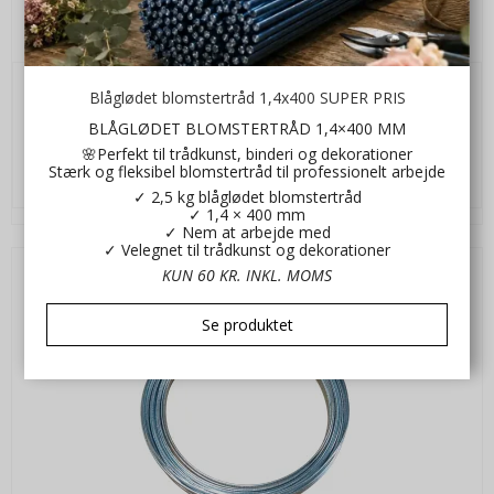
Aluminium tråd flad hvid
Wi1928-28
Blåglødet blomstertråd 1,4x400 SUPER PRIS
45,00 DKK
BLÅGLØDET BLOMSTERTRÅD 1,4×400 MM
VIS PRODUKT
🌸Perfekt til trådkunst, binderi og dekorationer
Stærk og fleksibel blomstertråd til professionelt arbejde
✓ 2,5 kg blåglødet blomstertråd
✓ 1,4 × 400 mm
✓ Nem at arbejde med
✓ Velegnet til trådkunst og dekorationer
KUN 60 KR. INKL. MOMS
Se produktet