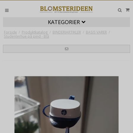
KATEGORIER
Forside
/
Produktkatalog
/
BINDERIARTIKLER
/
BASIS VARER
/
Studenterhue på pind - Blå