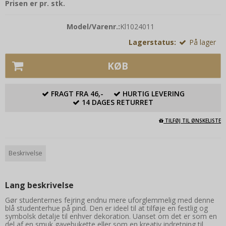
Prisen er pr. stk.
Model/Varenr.:
Kl1024011
Lagerstatus:
På lager
KØB
FRAGT FRA 46,-
HURTIG LEVERING
14 DAGES RETURRET
TILFØJ TIL ØNSKELISTE
Beskrivelse
Lang beskrivelse
Gør studenternes fejring endnu mere uforglemmelig med denne
blå studenterhue på pind. Den er ideel til at tilføje en festlig og
symbolsk detalje til enhver dekoration. Uanset om det er som en
del af en smuk gavebukette eller som en kreativ indretning til