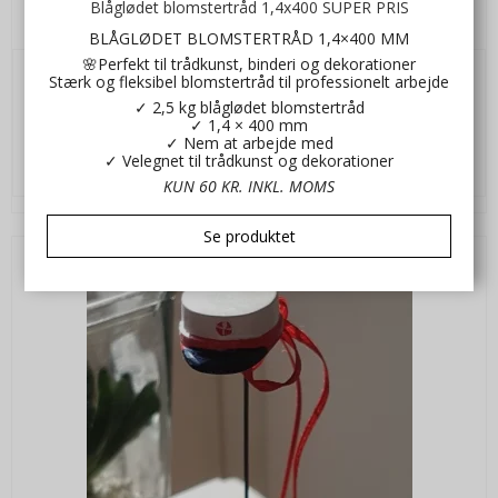
Gaveæske hjerte til blomst
Blåglødet blomstertråd 1,4x400 SUPER PRIS
Br38721268
BLÅGLØDET BLOMSTERTRÅD 1,4×400 MM
🌸Perfekt til trådkunst, binderi og dekorationer
Stærk og fleksibel blomstertråd til professionelt arbejde
10,00 DKK
✓ 2,5 kg blåglødet blomstertråd
✓ 1,4 × 400 mm
VIS PRODUKT
✓ Nem at arbejde med
✓ Velegnet til trådkunst og dekorationer
KUN 60 KR. INKL. MOMS
Se produktet