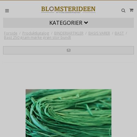
KATEGORIER
Forside
/
Produktkatalog
/
BINDERIARTIKLER
/
BASIS VARER
/
BAST
/
Bast 250 gram mørke grøn stor bundt