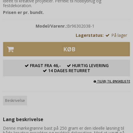
ideelt til kreative projekter. Perfekt til hobbybrug og
festdekoration.
Prisen er pr. bundt.
Model/Varenr.:
Br96302038-1
Lagerstatus:
På lager
KØB
FRAGT FRA 46,-
HURTIG LEVERING
14 DAGES RETURRET
TILFØJ TIL ØNSKELISTE
Beskrivelse
Lang beskrivelse
Denne mørkegrønne bast på 250 gram er den ideelle løsning til
både kreative projekter og praktisk dekoration. Med et vægt på