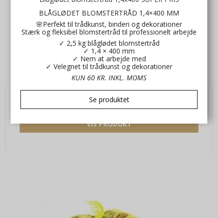
BLÅGLØDET BLOMSTERTRÅD 1,4×400 MM
🌸Perfekt til trådkunst, binderi og dekorationer
Stærk og fleksibel blomstertråd til professionelt arbejde
✓ 2,5 kg blåglødet blomstertråd
✓ 1,4 × 400 mm
✓ Nem at arbejde med
✓ Velegnet til trådkunst og dekorationer
Poly bast grøn 800 meter
KUN 60 KR. INKL. MOMS
Wi1466-10
Se produktet
36,00 DKK
VIS PRODUKT