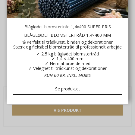
Blåglødet blomstertråd 1,4x400 SUPER PRIS
BLÅGLØDET BLOMSTERTRÅD 1,4×400 MM
🌸Perfekt til trådkunst, binderi og dekorationer
Stærk og fleksibel blomstertråd til professionelt arbejde
✓ 2,5 kg blåglødet blomstertråd
✓ 1,4 × 400 mm
✓ Nem at arbejde med
✓ Velegnet til trådkunst og dekorationer
Sommerfugl gule nuancer 1
KUN 60 KR. INKL. MOMS
2Hsom132-1
Se produktet
9,00 DKK
VIS PRODUKT