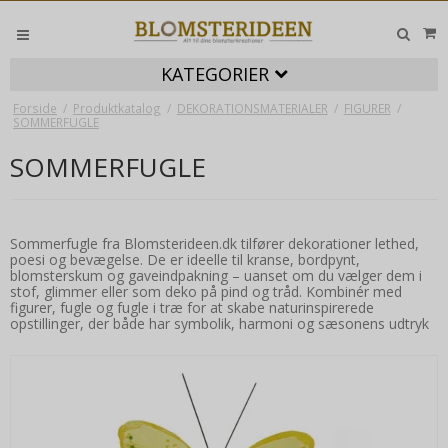
KATEGORIER
Forside
/
Produktkatalog
/
DEKORATIONSMATERIALER
/
FIGURER
/
SOMMERFUGLE
SOMMERFUGLE
Sommerfugle fra Blomsterideen.dk tilfører dekorationer lethed,
poesi og bevægelse. De er ideelle til kranse, bordpynt,
blomsterskum og gaveindpakning – uanset om du vælger dem i
stof, glimmer eller som deko på pind og tråd. Kombinér med
figurer, fugle og fugle i træ for at skabe naturinspirerede
opstillinger, der både har symbolik, harmoni og sæsonens udtryk