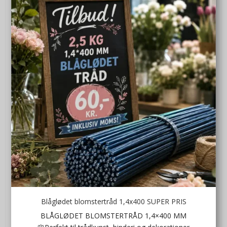
Blåglødet blomstertråd 1,4x400 SUPER PRIS
BLÅGLØDET BLOMSTERTRÅD 1,4×400 MM
Kromanns Ekspres sæbe