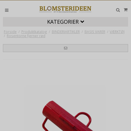
KATEGORIER
Forside
/
Produktkatalog
/
BINDERIARTIKLER
/
BASIS VARER
/
VÆRKTØJ
/
Rosentorne fjerner rød