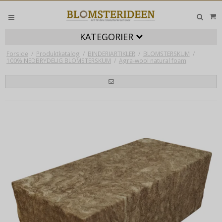
KATEGORIER
Forside
/
Produktkatalog
/
BINDERIARTIKLER
/
BLOMSTERSKUM
/
100% NEDBRYDELIG BLOMSTERSKUM
/
Agra-wool natural foam