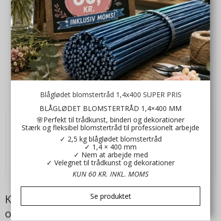
Basic taft bånd lyseblå 8 mm x 50 m
Blåglødet blomstertråd 1,4x400 SUPER PRIS
Kl57437
BLÅGLØDET BLOMSTERTRÅD 1,4×400 MM
🌸Perfekt til trådkunst, binderi og dekorationer
Stærk og fleksibel blomstertråd til professionelt arbejde
65,00 DKK
✓ 2,5 kg blåglødet blomstertråd
✓ 1,4 × 400 mm
VIS PRODUKT
✓ Nem at arbejde med
✓ Velegnet til trådkunst og dekorationer
KUN 60 KR. INKL. MOMS
Se produktet
Kunder der har købt dette produkt har
også købt