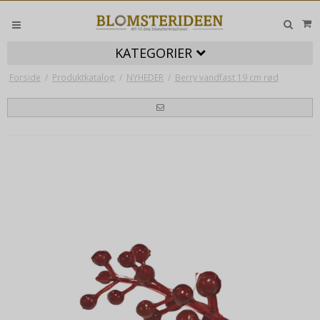
KATEGORIER
Forside
/
Produktkatalog
/
NYHEDER
/
Berry vandfast 19 cm rød