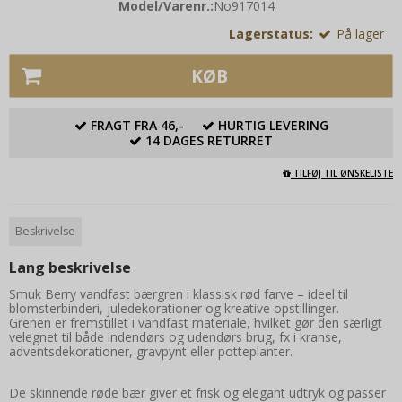
Model/Varenr.:
No917014
Lagerstatus:
På lager
KØB
FRAGT FRA 46,-
HURTIG LEVERING
14 DAGES RETURRET
TILFØJ TIL ØNSKELISTE
Beskrivelse
Lang beskrivelse
Smuk Berry vandfast bærgren i klassisk rød farve – ideel til
blomsterbinderi, juledekorationer og kreative opstillinger.
Grenen er fremstillet i vandfast materiale, hvilket gør den særligt
velegnet til både indendørs og udendørs brug, fx i kranse,
adventsdekorationer, gravpynt eller potteplanter.
De skinnende røde bær giver et frisk og elegant udtryk og passer