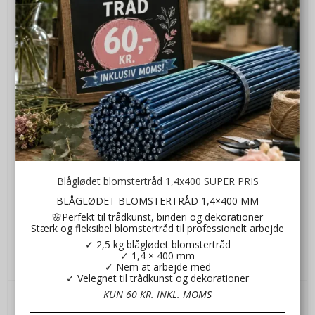
Blåglødet blomstertråd 1,4x400 SUPER PRIS
BLÅGLØDET BLOMSTERTRÅD 1,4×400 MM
🌸Perfekt til trådkunst, binderi og dekorationer
Stærk og fleksibel blomstertråd til professionelt arbejde
✓ 2,5 kg blåglødet blomstertråd
Aluminium tråd flad guld
✓ 1,4 × 400 mm
✓ Nem at arbejde med
Wi1928-09
✓ Velegnet til trådkunst og dekorationer
KUN 60 KR. INKL. MOMS
45,00 DKK