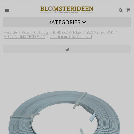
KATEGORIER
Forside
/
Produktkatalog
/
BINDERIARTIKLER
/
BLOMSTERTRÅD
/
ALUMINIUMS TRÅD FLAD
/
Aluminium tråd flad hvid