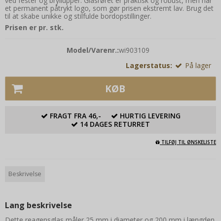
ved fester og bryllupper. Glasrøret er praktisk og robust, men har
et permanent påtrykt logo, som gør prisen ekstremt lav. Brug det
til at skabe unikke og stilfulde bordopstillinger.
Prisen er pr. stk.
Model/Varenr.:
wi903109
Lagerstatus:
På lager
KØB
FRAGT FRA 46,-
HURTIG LEVERING
14 DAGES RETURRET
TILFØJ TIL ØNSKELISTE
Beskrivelse
Lang beskrivelse
Dette reagensglas måler 25 mm i diameter og 200 mm i længden