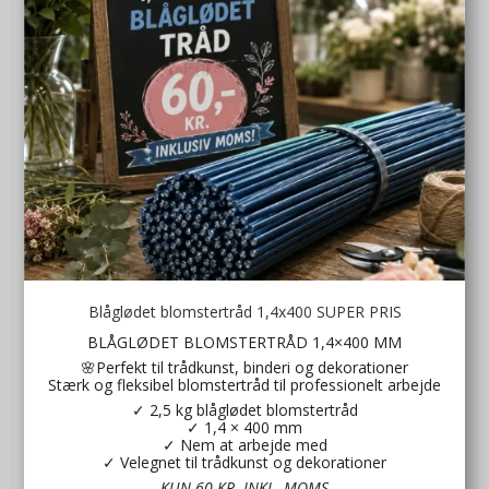
Blåglødet blomstertråd 1,4x400 SUPER PRIS
BLÅGLØDET BLOMSTERTRÅD 1,4×400 MM
🌸Perfekt til trådkunst, binderi og dekorationer
Stærk og fleksibel blomstertråd til professionelt arbejde
✓ 2,5 kg blåglødet blomstertråd
✓ 1,4 × 400 mm
✓ Nem at arbejde med
Reagensglas 6x35 uden krave
✓ Velegnet til trådkunst og dekorationer
La42775009
KUN 60 KR. INKL. MOMS