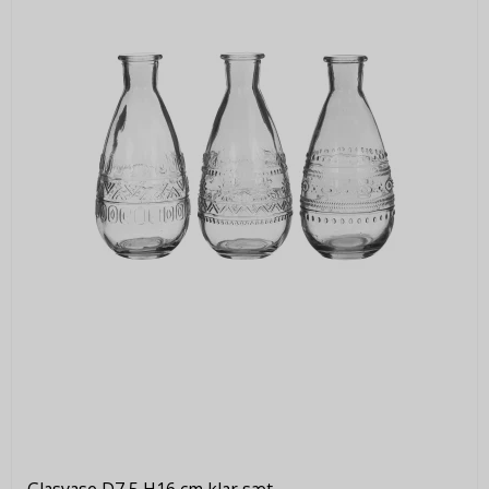
Glasvase D7,5 H16 cm klar sæt