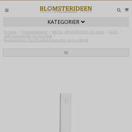
KATEGORIER
Forside
/
Produktkatalog
/
METAL, BRUGSKUNST OG GLAS
/
GLAS
/
SMÅ GLASVASER OG FLASKER
/
Reagensglas 25x200 uden krave obs. logo påtrykt