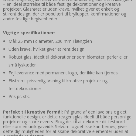
– en ideel størrelse til både festlige dekorationer og kreative
projekter. Glasrøret er uden krave, hvilket giver et enkelt og
stilrent design, der er populært til bryllupper, konfirmationer og
andre festlige begivenheder.
Vigtige specifikationer:
Mål: 25 mm i diameter, 200 mm i længden
Uden krave, hvilket giver et rent design
Robust glas, ideelt til dekorationer som blomster, perler eller
små lyskæder
Fejlleverance med permanent logo, der ikke kan fjernes
Ekstremt prisvenlig løsning til kreative projekter og
festdekorationer
Pris pr. stk.
Perfekt til kreative formål:
På grund af den lave pris og det
funktionelle design, er dette reagensglas ideelt til både personlige
projekter og store events. Brug det til at dekorere dit festbord
eller som en unik gaveidé. Selvom logoet ikke kan fjernes, giver
dette dig muligheden for at skabe dekorative elementer uden at