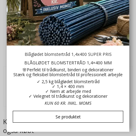
Blåglødet blomstertråd 1,4x400 SUPER PRIS
Reagensglas 6x35 uden krave
La42775009
BLÅGLØDET BLOMSTERTRÅD 1,4×400 MM
🌸Perfekt til trådkunst, binderi og dekorationer
Stærk og fleksibel blomstertråd til professionelt arbejde
2,00 DKK
✓ 2,5 kg blåglødet blomstertråd
✓ 1,4 × 400 mm
VIS PRODUKT
✓ Nem at arbejde med
✓ Velegnet til trådkunst og dekorationer
KUN 60 KR. INKL. MOMS
Se produktet
Kunder der har købt dette produkt har
også købt