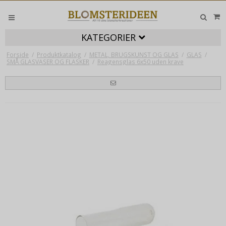
KATEGORIER
Forside
/
Produktkatalog
/
METAL, BRUGSKUNST OG GLAS
/
GLAS
/
SMÅ GLASVASER OG FLASKER
/
Reagensglas 6x50 uden krave