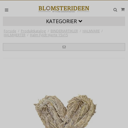
KATEGORIER
Forside
/
Produktkatalog
/
BINDERIARTIKLER
/
HALMVARE
/
HALMHJERTER
/
Halm Fyldt Hjerte 15x15