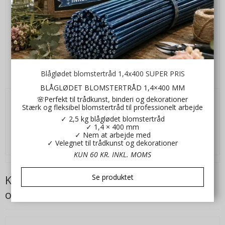
Halm Hjerte Mellem
Blåglødet blomstertråd 1,4x400 SUPER PRIS
20002
BLÅGLØDET BLOMSTERTRÅD 1,4×400 MM
🌸Perfekt til trådkunst, binderi og dekorationer
Stærk og fleksibel blomstertråd til professionelt arbejde
12,00 DKK
✓ 2,5 kg blåglødet blomstertråd
✓ 1,4 × 400 mm
VIS PRODUKT
✓ Nem at arbejde med
✓ Velegnet til trådkunst og dekorationer
KUN 60 KR. INKL. MOMS
Se produktet
Kunder der har købt dette produkt har
også købt