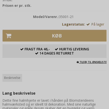
Prisen er pr. stk.
Model/Varenr.:
35001-21
Lagerstatus:
På lager
KØB
FRAGT FRA 46,-
HURTIG LEVERING
14 DAGES RETURRET
TILFØJ TIL ØNSKELISTE
Beskrivelse
Lang beskrivelse
Dette fine halmhjerte er lavet i hånden på Blomsterideens
halmværksted og er ideelt til dekoration. Med sine naturlige
materialer og enkle design skaber det en hyggelig og varm