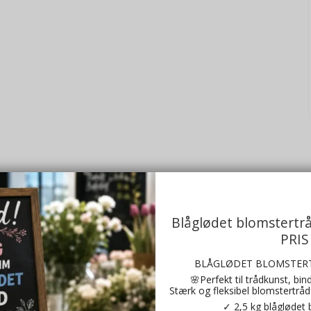
Blåglødet blomstertr
Halm pude 20x15
PRIS
24011-11
BLÅGLØDET BLOMSTERT
🌸Perfekt til trådkunst, bi
Stærk og fleksibel blomstertråd 
✓ 2,5 kg blåglødet 