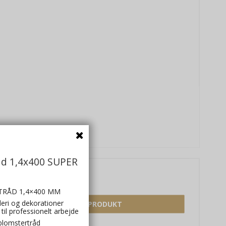
åd 1,4x400 SUPER
10,00 DKK
RÅD 1,4×400 MM
nderi og dekorationer
VIS PRODUKT
til professionelt arbejde
blomstertråd