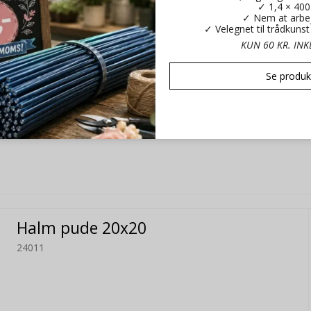
✓ 1,4 × 40
✓ Nem at arbe
✓ Velegnet til trådkuns
KUN 60 KR. IN
Se produk
Halm pude 20x20
24011