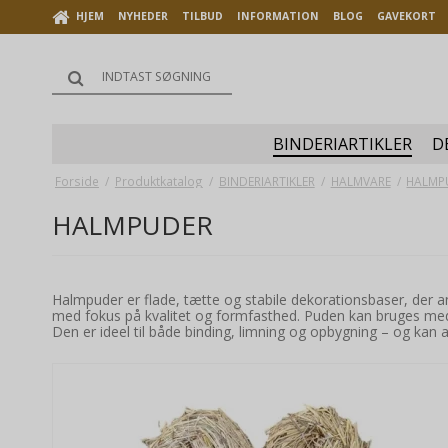
HJEM
NYHEDER
TILBUD
INFORMATION
BLOG
GAVEKORT
BINDERIARTIKLER
D
Forside
/
Produktkatalog
/
BINDERIARTIKLER
/
HALMVARE
/
HALMP
HALMPUDER
Halmpuder er flade, tætte og stabile dekorationsbaser, der 
med fokus på kvalitet og formfasthed. Puden kan bruges med
Den er ideel til både binding, limning og opbygning – og kan