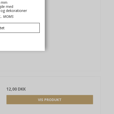
0 mm
jde med
t og dekorationer
KL. MOMS
tet
12,00 DKK
VIS PRODUKT