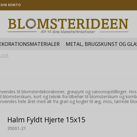
DIN KONTO
EKORATIONSMATERIALER
METAL, BRUGSKUNST OG GLA
UDER
anvendes til blomsterdekorationer, gravpynt og sæsonopstillinger. Ho
 blomsterskum, kort og teknik fra tilbehør til blomsterskum og ko
 anvendes hele året med alt fra gran og kogler til æg, mos, tørrede b
Halm Fyldt Hjerte 15x15
35001-21