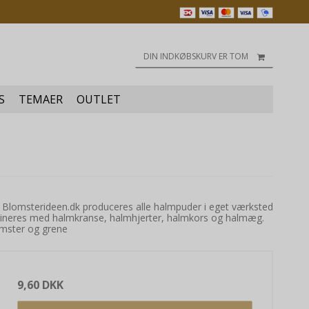
DIN INDKØBSKURV ER TOM
S
TEMAER
OUTLET
s Blomsterideen.dk produceres alle halmpuder i eget værksted
mbineres med halmkranse, halmhjerter, halmkors og halmæg.
lomster og grene
9,60 DKK