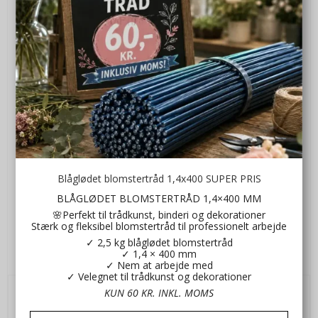
Blåglødet blomstertråd 1,4x400 SUPER PRIS
BLÅGLØDET BLOMSTERTRÅD 1,4×400 MM
🌸Perfekt til trådkunst, binderi og dekorationer
Stærk og fleksibel blomstertråd til professionelt arbejde
✓ 2,5 kg blåglødet blomstertråd
Grå aflang skål – 40x17x6 cm
✓ 1,4 × 400 mm
hb776303188
✓ Nem at arbejde med
✓ Velegnet til trådkunst og dekorationer
KUN 60 KR. INKL. MOMS
25,00 DKK