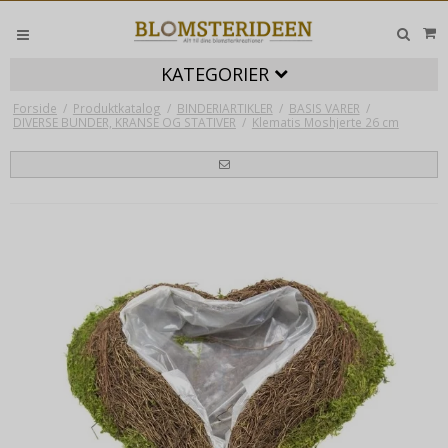
KATEGORIER
Forside
/
Produktkatalog
/
BINDERIARTIKLER
/
BASIS VARER
/
DIVERSE BUNDER, KRANSE OG STATIVER
/
Klematis Moshjerte 26 cm