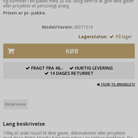
og kommer i en pakke med 20 stk. Brug dem til at give dine gaver
eller projekter et personligt præg.
Prisen er pr. pakke.
Model/Varenr.:
Kl371510
Lagerstatus:
På lager
KØB
FRAGT FRA 46,-
HURTIG LEVERING
14 DAGES RETURRET
TILFØJ TIL ØNSKELISTE
Beskrivelse
Lang beskrivelse
Tilføj et unikt touch til dine gaver, dekorationer eller projekter
med disse flotte Manilla hængemærker i en lækker mintfarve. De