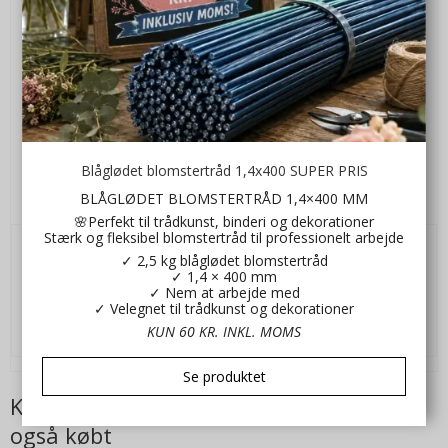
Blåglødet blomstertråd 1,4x400 SUPER PRIS
Manillamærker Grå str 5x10. 20 stk
BLÅGLØDET BLOMSTERTRÅD 1,4×400 MM
Kl371712
🌸Perfekt til trådkunst, binderi og dekorationer
Stærk og fleksibel blomstertråd til professionelt arbejde
✓ 2,5 kg blåglødet blomstertråd
15,00 DKK
✓ 1,4 × 400 mm
✓ Nem at arbejde med
VIS PRODUKT
✓ Velegnet til trådkunst og dekorationer
KUN 60 KR. INKL. MOMS
Se produktet
Kunder der har købt dette produkt har
også købt