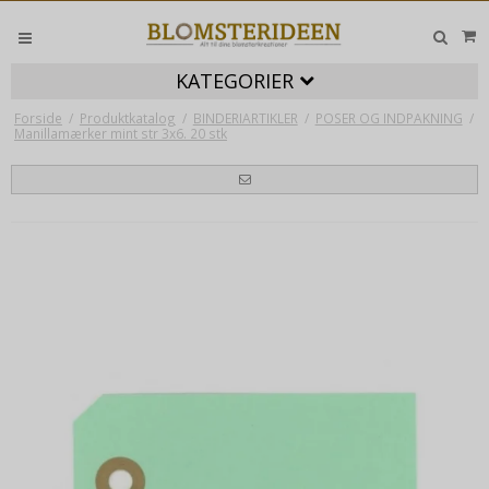
KATEGORIER
Forside
/
Produktkatalog
/
BINDERIARTIKLER
/
POSER OG INDPAKNING
/
Manillamærker mint str 3x6. 20 stk