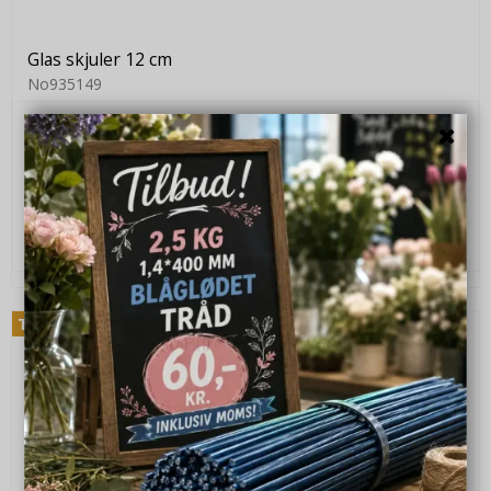
Glas skjuler 12 cm
No935149
112,00 DKK
90,00 DKK
VIS PRODUKT
Tilbud