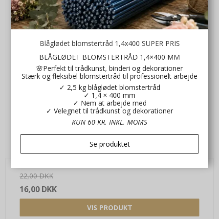
Blåglødet blomstertråd 1,4x400 SUPER PRIS
BLÅGLØDET BLOMSTERTRÅD 1,4×400 MM
🌸Perfekt til trådkunst, binderi og dekorationer
Stærk og fleksibel blomstertråd til professionelt arbejde
✓ 2,5 kg blåglødet blomstertråd
✓ 1,4 × 400 mm
✓ Nem at arbejde med
✓ Velegnet til trådkunst og dekorationer
KUN 60 KR. INKL. MOMS
Glas skjuler 8 cm
Se produktet
No935145
22,00 DKK
16,00 DKK
VIS PRODUKT