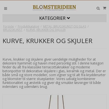
KATEGORIER
Forside
/
Produktkatalog
/
METAL, BRUGSKUNST OG GLAS
/
BRUGSKUNST
/
KURVE, KRUKKER OG SKJULER
KURVE, KRUKKER OG SKJULER
Kurve, krukker og skjulere giver uendelige muligheder for at
dekorere hjemmet og haven med personlig stil. I denne kategori
finder du alt fra klassiske terracottakrukker og moderne
betonpotter til dekorative skjulere i glas, keramik og metal. Der er
både små og store modeller, som egner sig til alt fra krydderurter
og blomster til større stueplanter. Vores udvalg kombinerer
funktionalitet og æstetik og giver dig smukke løsninger til både
indendørs og udendørs brug.