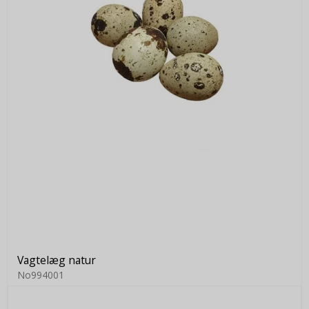
Vagtelæg natur
No994001