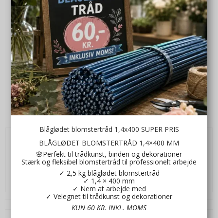
Hønseæg solgul
Brbo1004
Blåglødet blomstertråd 1,4x400 SUPER PRIS
BLÅGLØDET BLOMSTERTRÅD 1,4×400 MM
5,00 DKK
🌸Perfekt til trådkunst, binderi og dekorationer
Stærk og fleksibel blomstertråd til professionelt arbejde
VIS PRODUKT
✓ 2,5 kg blåglødet blomstertråd
✓ 1,4 × 400 mm
✓ Nem at arbejde med
✓ Velegnet til trådkunst og dekorationer
KUN 60 KR. INKL. MOMS