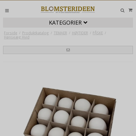
KATEGORIER
Forside
/
Produktkatalog
/
TEMAER
/
HØJTIDER
/
PÅSKE
/
Hønseæg Hvid