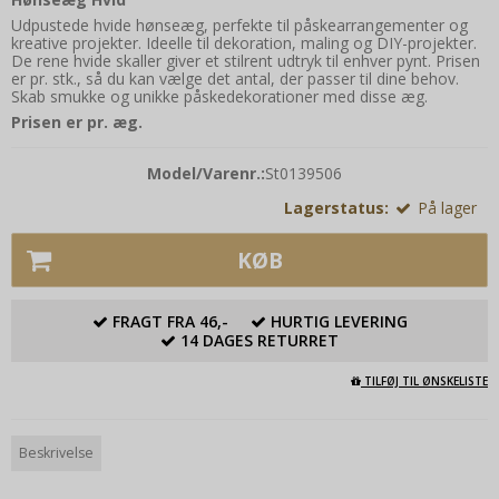
Udpustede hvide hønseæg, perfekte til påskearrangementer og
kreative projekter. Ideelle til dekoration, maling og DIY-projekter.
De rene hvide skaller giver et stilrent udtryk til enhver pynt. Prisen
er pr. stk., så du kan vælge det antal, der passer til dine behov.
Skab smukke og unikke påskedekorationer med disse æg.
Prisen er pr. æg.
Model/Varenr.:
St0139506
Lagerstatus:
På lager
KØB
FRAGT FRA 46,-
HURTIG LEVERING
14 DAGES RETURRET
TILFØJ TIL ØNSKELISTE
Beskrivelse