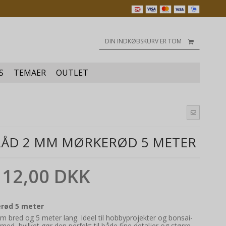
DIN INDKØBSKURV ER TOM
S
TEMAER
OUTLET
RÅD 2 MM MØRKERØD 5 METER
12,00 DKK
rød 5 meter
 bred og 5 meter lang. Ideel til hobbyprojekter og bonsai-
ed, hvilket gør den perfekt til både fine detaljer og større