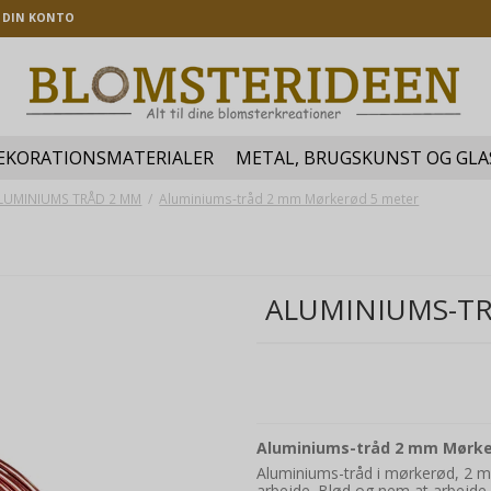
DIN KONTO
EKORATIONSMATERIALER
METAL, BRUGSKUNST OG GLA
LUMINIUMS TRÅD 2 MM
/
Aluminiums-tråd 2 mm Mørkerød 5 meter
ALUMINIUMS-T
Aluminiums-tråd 2 mm Mørke
Aluminiums-tråd i mørkerød, 2 mm
arbejde. Blød og nem at arbejde m