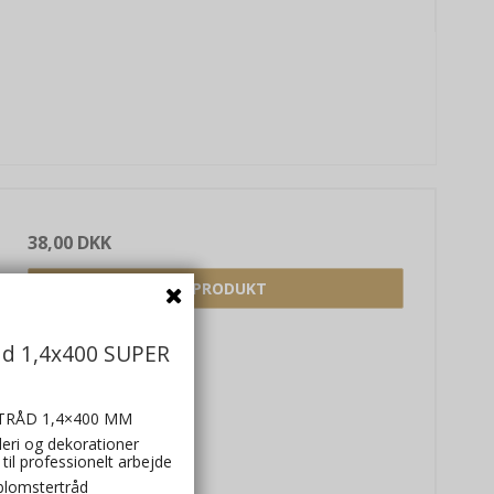
38,00 DKK
VIS PRODUKT
åd 1,4x400 SUPER
RÅD 1,4×400 MM
nderi og dekorationer
til professionelt arbejde
blomstertråd