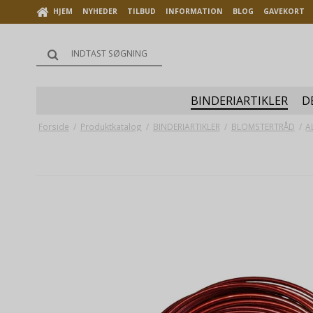
HJEM
NYHEDER
TILBUD
INFORMATION
BLOG
GAVEKORT
BINDERIARTIKLER
D
Forside
/
Produktkatalog
/
BINDERIARTIKLER
/
BLOMSTERTRÅD
/
A