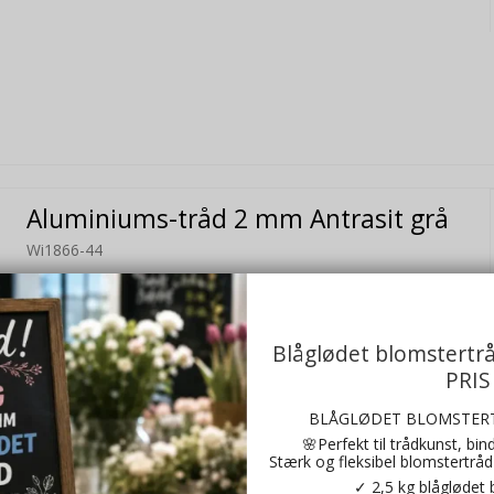
Aluminiums-tråd 2 mm Antrasit grå
Wi1866-44
Blåglødet blomstertr
PRIS
BLÅGLØDET BLOMSTERT
🌸Perfekt til trådkunst, bi
Stærk og fleksibel blomstertråd 
✓ 2,5 kg blåglødet 