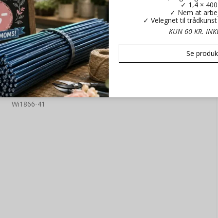
✓ 1,4 × 40
✓ Nem at arbe
✓ Velegnet til trådkuns
KUN 60 KR. IN
Se produk
Aluminiums-tråd 2 mm Aubergine
Wi1866-41