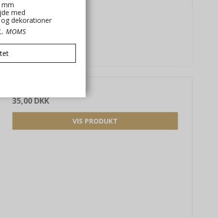
0 mm
jde med
t og dekorationer
KL. MOMS
tet
35,00 DKK
VIS PRODUKT