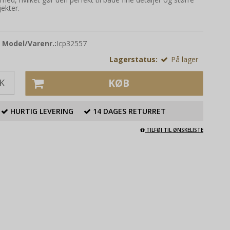
jekter.
Model/Varenr.:
Icp32557
Lagerstatus:
På lager
K
KØB
HURTIG LEVERING
14 DAGES RETURRET
TILFØJ TIL ØNSKELISTE