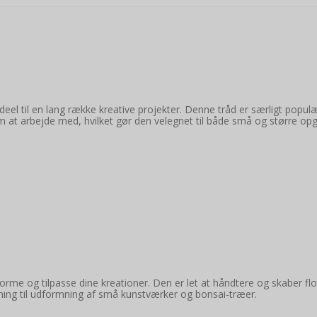
eel til en lang række kreative projekter. Denne tråd er særligt popul
nem at arbejde med, hvilket gør den velegnet til både små og større op
 forme og tilpasse dine kreationer. Den er let at håndtere og skaber fl
kning til udformning af små kunstværker og bonsai-træer.