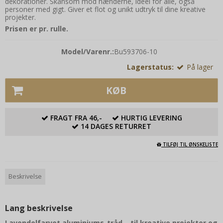
dekorationer. Skånsom mod hænderne, ideel for alle, også
personer med gigt. Giver et flot og unikt udtryk til dine kreative
projekter.
Prisen er pr. rulle.
Model/Varenr.:
Bu593706-10
Lagerstatus:
På lager
KØB
FRAGT FRA 46,-
HURTIG LEVERING
14 DAGES RETURRET
TILFØJ TIL ØNSKELISTE
Beskrivelse
Lang beskrivelse
Lavendelfarvet aluminiums-tråd – til kreative projekter og