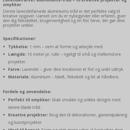
smykker
Denne lavendelfarvede aluminiums-tråd er det perfekte valg til
kreative opgaver. Uanset om du er nybegynder eller erfaren, giver
den dig fleksibilitet, brugervenlighed og en flot farve, der gør dine
projekter unikke.
Specifikationer:
Tykkelse:
1 mm – nem at forme og arbejde med.
Længde:
10 meter pr. rulle – rigeligt til små og mellemstore
projekter.
Farve:
Lavendel – giver dine kreationer et flot og unikt udtryk.
Materiale:
Aluminium – blødt, fleksibelt og let at håndtere.
Fordele og anvendelse:
Perfekt til smykker:
Skab smukke og unikke designs med
denne bløde tråd.
Kreative projekter:
Brug den til dekorationer, gaveindpakning
og kunstprojekter.
Ideel til bonsai:
Form og støt grene uden at beskadige dem.