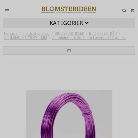
KATEGORIER
Forside
/
Produktkatalog
/
BINDERIARTIKLER
/
BLOMSTERTRÅD
/
ALUMINIUMS TRÅD 1 MM
/
Aluminiums-tråd 1 mm Lavendel 10 meter.