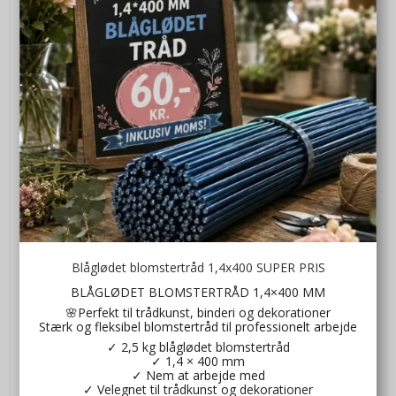
Blåglødet blomstertråd 1,4x400 SUPER PRIS
BLÅGLØDET BLOMSTERTRÅD 1,4×400 MM
🌸Perfekt til trådkunst, binderi og dekorationer
Stærk og fleksibel blomstertråd til professionelt arbejde
✓ 2,5 kg blåglødet blomstertråd
✓ 1,4 × 400 mm
✓ Nem at arbejde med
✓ Velegnet til trådkunst og dekorationer