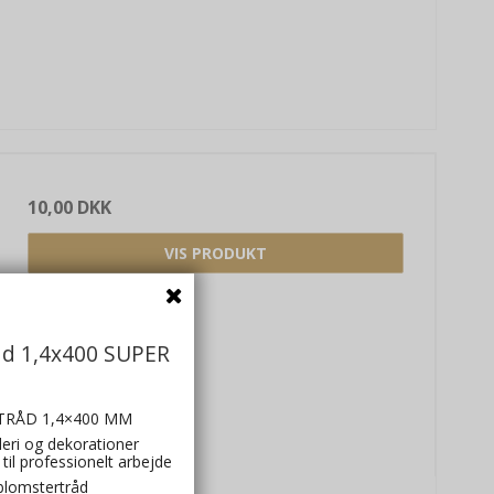
10,00 DKK
VIS PRODUKT
åd 1,4x400 SUPER
RÅD 1,4×400 MM
nderi og dekorationer
til professionelt arbejde
blomstertråd