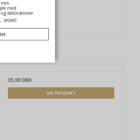
0 mm
jde med
t og dekorationer
KL. MOMS
tet
å købt
35,00 DKK
VIS PRODUKT