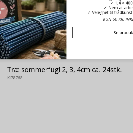
✓ 1,4 × 40
✓ Nem at arbe
✓ Velegnet til trådkuns
KUN 60 KR. IN
Se produk
 dette produkt har ogs
Træ sommerfugl 2, 3, 4cm ca. 24stk.
Kl78768