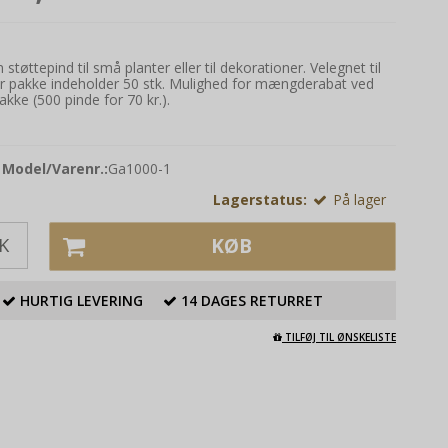
øttepind til små planter eller til dekorationer. Velegnet til
ver pakke indeholder 50 stk. Mulighed for mængderabat ved
pakke (500 pinde for 70 kr.).
Model/Varenr.:
Ga1000-1
Lagerstatus:
På lager
K
KØB
HURTIG LEVERING
14 DAGES RETURRET
TILFØJ TIL ØNSKELISTE