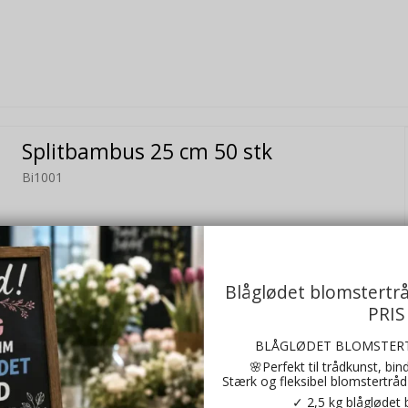
Splitbambus 25 cm 50 stk
Bi1001
Blåglødet blomstertr
PRIS
BLÅGLØDET BLOMSTERT
🌸Perfekt til trådkunst, bi
Stærk og fleksibel blomstertråd 
✓ 2,5 kg blåglødet 