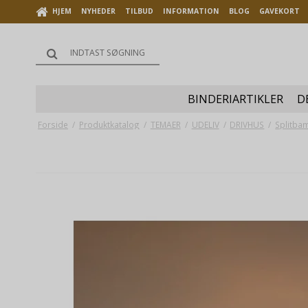
HJEM
NYHEDER
TILBUD
INFORMATION
BLOG
GAVEKORT
BINDERIARTIKLER
D
Forside
/
Produktkatalog
/
TEMAER
/
UDELIV
/
DRIVHUS
/
Splitba