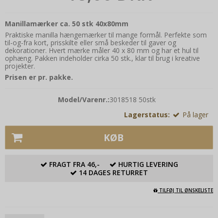
Manillamærker ca. 50 stk 40x80mm
Praktiske manilla hængemærker til mange formål. Perfekte som
til-og-fra kort, prisskilte eller små beskeder til gaver og
dekorationer. Hvert mærke måler 40 x 80 mm og har et hul til
ophæng. Pakken indeholder cirka 50 stk., klar til brug i kreative
projekter.
Prisen er pr. pakke.
Model/Varenr.:
3018518 50stk
Lagerstatus:
På lager
KØB
FRAGT FRA 46,-
HURTIG LEVERING
14 DAGES RETURRET
TILFØJ TIL ØNSKELISTE