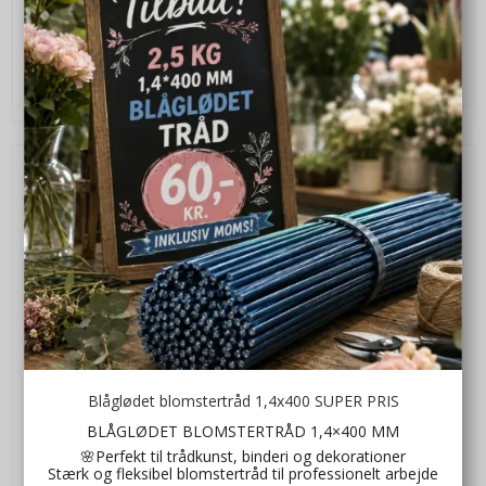
12,00 DKK
VIS PRODUKT
Blåglødet blomstertråd 1,4x400 SUPER PRIS
BLÅGLØDET BLOMSTERTRÅD 1,4×400 MM
🌸Perfekt til trådkunst, binderi og dekorationer
Stærk og fleksibel blomstertråd til professionelt arbejde