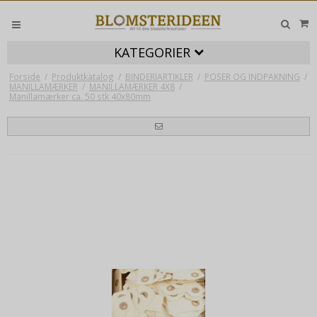
KATEGORIER
Forside
/
Produktkatalog
/
BINDERIARTIKLER
/
POSER OG INDPAKNING
/
MANILLAMÆRKER
/
MANILLAMÆRKER 4X8
/
Manillamærker ca. 50 stk 40x80mm