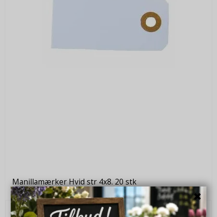
Manillamærker Hvid str 4x8. 20 stk
Kl371614