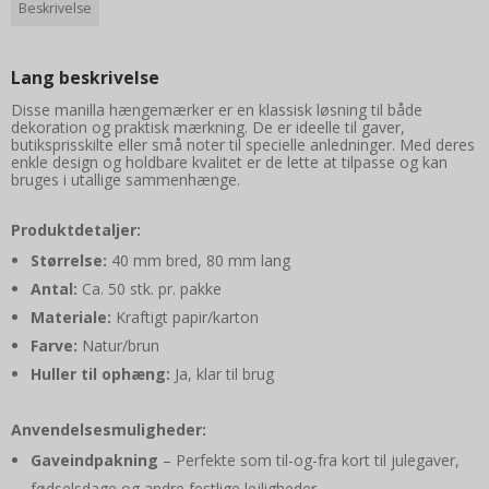
Beskrivelse
Lang beskrivelse
Disse manilla hængemærker er en klassisk løsning til både
dekoration og praktisk mærkning. De er ideelle til gaver,
butiksprisskilte eller små noter til specielle anledninger. Med deres
enkle design og holdbare kvalitet er de lette at tilpasse og kan
bruges i utallige sammenhænge.
Produktdetaljer:
Størrelse:
40 mm bred, 80 mm lang
Antal:
Ca. 50 stk. pr. pakke
Materiale:
Kraftigt papir/karton
Farve:
Natur/brun
Huller til ophæng:
Ja, klar til brug
Anvendelsesmuligheder:
Gaveindpakning
– Perfekte som til-og-fra kort til julegaver,
fødselsdage og andre festlige lejligheder