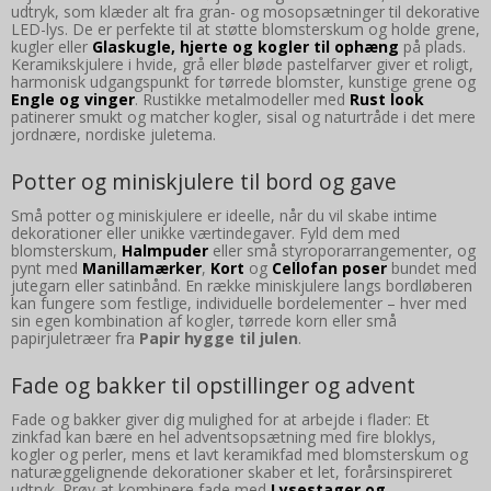
udtryk, som klæder alt fra gran- og mosopsætninger til dekorative
LED-lys. De er perfekte til at støtte blomsterskum og holde grene,
kugler eller
Glaskugle, hjerte og kogler til ophæng
på plads.
Keramikskjulere i hvide, grå eller bløde pastelfarver giver et roligt,
harmonisk udgangspunkt for tørrede blomster, kunstige grene og
Engle og vinger
. Rustikke metalmodeller med
Rust look
patinerer smukt og matcher kogler, sisal og naturtråde i det mere
jordnære, nordiske juletema.
Potter og miniskjulere til bord og gave
Små potter og miniskjulere er ideelle, når du vil skabe intime
dekorationer eller unikke værtindegaver. Fyld dem med
blomsterskum,
Halmpuder
eller små styroporarrangementer, og
pynt med
Manillamærker
,
Kort
og
Cellofan poser
bundet med
jutegarn eller satinbånd. En række miniskjulere langs bordløberen
kan fungere som festlige, individuelle bordelementer – hver med
sin egen kombination af kogler, tørrede korn eller små
papirjuletræer fra
Papir hygge til julen
.
Fade og bakker til opstillinger og advent
Fade og bakker giver dig mulighed for at arbejde i flader: Et
zinkfad kan bære en hel adventsopsætning med fire bloklys,
kogler og perler, mens et lavt keramikfad med blomsterskum og
naturæggelignende dekorationer skaber et let, forårsinspireret
udtryk. Prøv at kombinere fade med
Lysestager og