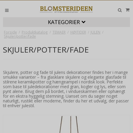
KATEGORIER
Forside
/
Produktkatalog
/
TEMAER
/
HØJTIDER
/
JULEN
/
Skjuler/potter/fade
SKJULER/POTTER/FADE
Skjulere, potter og fade til julens dekorationer findes her i mange
smukke varianter – fra glasklare skjulere og elegante glasfade til
stilrene keramikpotter og hængeampel i nordisk look. Perfekte
som base til juledekorationer med gran, kogler og lys, eller som
pynt alene. Brug dem på bordet, i vindueskarmen eller ophængt
for en ekstra hyggelig stemning. Uanset om du søger noget
naturligt, rustikt eller moderne, finder du her et udvalg, der passer
til enhver julestil.