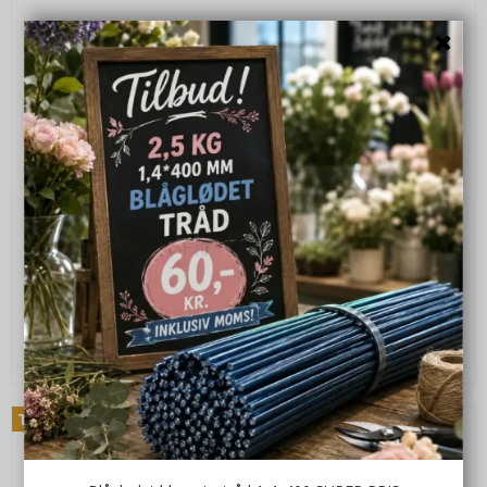
Glas skjuler 8 cm
No935145
22,00 DKK
16,00 DKK
VIS PRODUKT
Tilbud