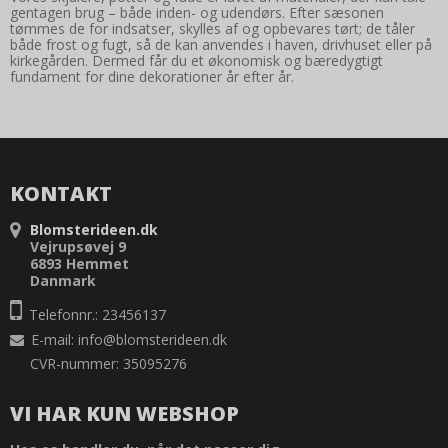
gentagen brug – både inden- og udendørs. Efter sæsonen
tømmes de for indsatser, skylles af og opbevares tørt; de tåler
både frost og fugt, så de kan anvendes i haven, drivhuset eller på
kirkegården. Dermed får du et økonomisk og bæredygtigt
fundament for dine dekorationer år efter år.
KONTAKT
Blomsterideen.dk
Vejrupsøvej 9
6893 Hemmet
Danmark
Telefonnr.: 23456137
E-mail
:
info@blomsterideen.dk
CVR-nummer: 35095276
VI HAR KUN WEBSHOP