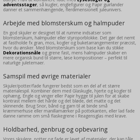
adventsstager
, så kugler, englefigurer og Papir guirlander
danner et sammenhængende, flerdimensionelt juleunivers.
Arbejde med blomsterskum og halmpuder
En god skjuler er designet til at rumme indsatser som
blomsterskum, halmpuder eller styroporblokke. Det gør det nemt
at fastholde fx gran, mos, kogler og buketarrangementer præcist,
hvor du ønsker. Med blomsterskum som base kan du stikke
Dekorationsnåle
og grene fast, mens halmpuder skaber en
mere organisk bund til større, løse kompositioner – perfekt til
naturlige juletemaer.
Samspil med øvrige materialer
Skjuler/potter/fade fungerer bedst som en del af et større
materialespil. Kombiner dem med Glaskugle, hjerte og kogler til
ophæng, Engle og vinger eller Papir hygge til julen for at skabe
kontrast mellem det hårde og det bløde, det matte og det
skinnende. Brug Snor, bånd og garn til at binde små
kræmmerhuse eller manillamærker på pottekanten, eller lad fade
danne ramme om små flaskegrene i Reagensglas med krave.
Holdbarhed, genbrug og opbevaring
Vores skjulere, potter og fade er lavet af materialer, der kan tåle